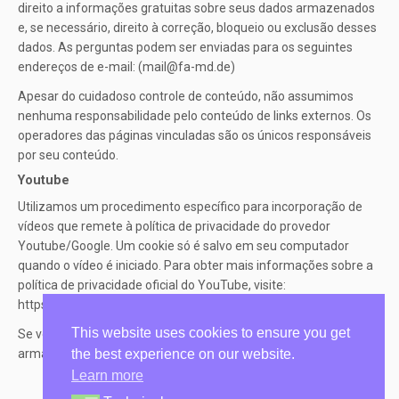
direito a informações gratuitas sobre seus dados armazenados
e, se necessário, direito à correção, bloqueio ou exclusão desses
dados. As perguntas podem ser enviadas para os seguintes
endereços de e-mail: (mail@fa-md.de)
Apesar do cuidadoso controle de conteúdo, não assumimos
nenhuma responsabilidade pelo conteúdo de links externos. Os
operadores das páginas vinculadas são os únicos responsáveis ​​
por seu conteúdo.
Youtube
Utilizamos um procedimento específico para incorporação de
vídeos que remete à política de privacidade do provedor
Youtube/Google. Um cookie só é salvo em seu computador
quando o vídeo é iniciado. Para obter mais informações sobre a
política de privacidade oficial do YouTube, visite:
https://policies.google.com/privacy
This website uses cookies to ensure you get
Se você quiser ter certeza de que nenhum dado será
the best experience on our website.
armazenado no YouTube, não clique nos vídeos incorporados.
Learn more