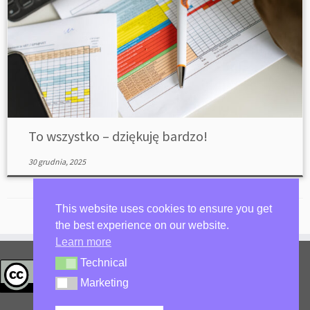
To wszystko – dziękuję bardzo!
30 grudnia, 2025
This website uses cookies to ensure you get
the best experience on our website.
Learn more
Technical
privacy policy
Technical
Zaloguj się
Marketing
Marketing