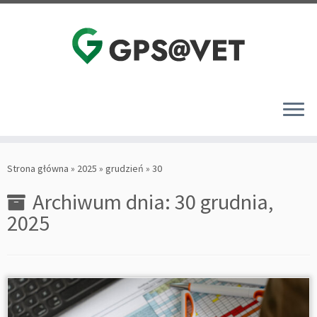
Przejdź
do
Strona główna
»
2025
»
grudzień
»
30
treści
Archiwum dnia:
30 grudnia,
2025