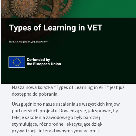
Nasza nowa książka “Types of Learning in VET” jest już
dostępna do pobrania.
Uwzględniono nasze ustalenia ze wszystkich krajów
partnerskich projektu. Dowiedzą się, jak sprawić, by
lekcje szkolenia zawodowego były bardziej
stymulujące, różnorodne i ekscytujące dzięki
grywalizacji, interaktywnym symulacjom i