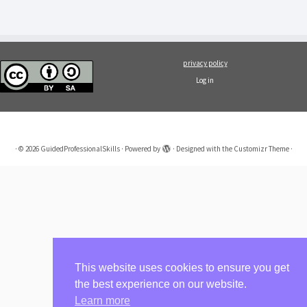
privacy policy
Log in
·
© 2026
GuidedProfessionalSkills
·
Powered by
·
Designed with the
Customizr Theme
·
This website uses cookies to ensure you get
the best experience on our website.
Learn more